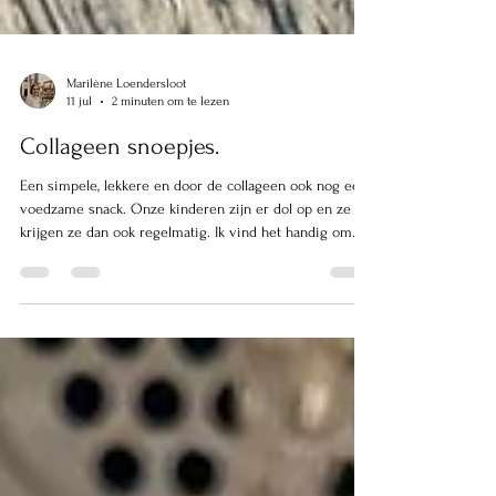
Marilène Loendersloot
11 jul
2 minuten om te lezen
Collageen snoepjes.
Een simpele, lekkere en door de collageen ook nog eens
voedzame snack. Onze kinderen zijn er dol op en ze
krijgen ze dan ook regelmatig. Ik vind het handig om
altijd van dit soort tussendoortjes klaar te hebben staan,
zodat ik ze altijd snel iets kan geven. Het is echt super
gemakkelijk om te maken en in verhouding met andere
"gezonde" snacks uit de winkel ook nog eens goedkoper.
En natuurlijk ook veel voedzamer door de collageen en
rundergelatine. Ideaal dus. Wat heb je nodi