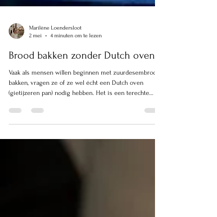
Marilène Loendersloot
2 mei
4 minuten om te lezen
Brood bakken zonder Dutch oven.
Vaak als mensen willen beginnen met zuurdesembrood
bakken, vragen ze of ze wel écht een Dutch oven
(gietijzeren pan) nodig hebben. Het is een terechte
vraag, want niet iedereen heeft zo'n pan en daarnaast is
het gewoon zo dat je pan er vaak niet beter van wordt.
Door de hoge temperatuur kan de pan er minder mooi
uit komen te zien. Vlekken branden er vaak in en de
geëmailleerde laag komt er toch niet zo best uit.
Sommige pannen zijn zelfs niet geschikt om te
gebruiken met zul