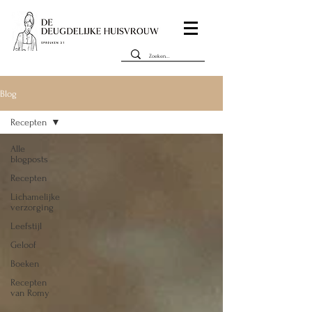
Blog
Recepten
Alle
blogposts
Recepten
Lichamelijke
verzorging
Leefstijl
Geloof
Boeken
Recepten
van Romy