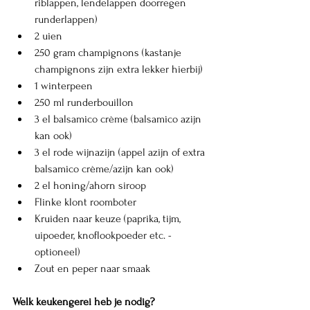
riblappen, lendelappen doorregen 
runderlappen)
2 uien
250 gram champignons (kastanje 
champignons zijn extra lekker hierbij)
1 winterpeen
250 ml runderbouillon
3 el balsamico crème (balsamico azijn 
kan ook)
3 el rode wijnazijn (appel azijn of extra 
balsamico crème/azijn kan ook)
2 el honing/ahorn siroop
Flinke klont roomboter 
Kruiden naar keuze (paprika, tijm, 
uipoeder, knoflookpoeder etc. - 
optioneel)
Zout en peper naar smaak
Welk keukengerei heb je nodig? 