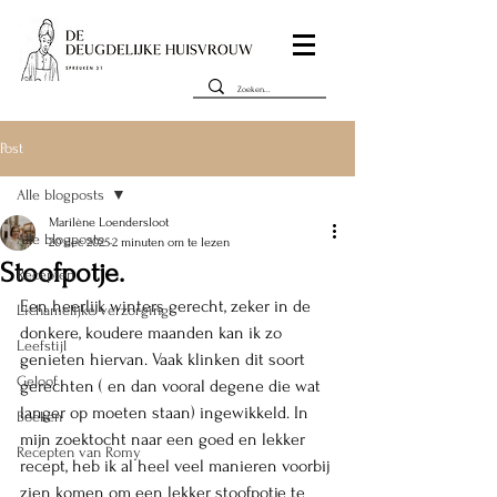
Post
Alle blogposts
Marilène Loendersloot
Alle blogposts
20 dec 2025
2 minuten om te lezen
Stoofpotje.
Recepten
Een heerlijk winters gerecht, zeker in de 
Lichamelijke verzorging
donkere, koudere maanden kan ik zo 
Leefstijl
genieten hiervan. Vaak klinken dit soort 
Geloof
gerechten ( en dan vooral degene die wat 
langer op moeten staan) ingewikkeld. In 
Boeken
mijn zoektocht naar een goed en lekker 
Recepten van Romy
recept, heb ik al heel veel manieren voorbij 
zien komen om een lekker stoofpotje te 