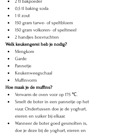
2 tl bakpoeder
0,5 tl baking soda
1 tl zout
150 gram tarwe- of speltbloem
150 gram volkoren- of speltmeel 
2 handjes bosvruchten 
Welk keukengerei heb je nodig?
Mengkom
Garde
Pannetje
Keukenweegschaal
Muffinvorm
Hoe maak je de muffins?
Verwarm de oven voor op 175 ℃.
Smelt de boter in een pannetje op het 
vuur. Ondertussen doe je de yoghurt, 
eieren en suiker bij elkaar. 
Wanneer de boter goed gesmolten is, 
doe je deze bij de yoghurt, eieren en 