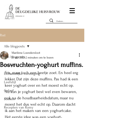
Post
Alle blogposts
Marilène Loendersloot
Alle blogposts
21 okt 2023
2 minuten om te lezen
Bosvruchten-yoghurt muffins.
Recepten
Fris, maar toch een beetje zoet. En heel erg 
Lichamelijke verzorging
lekker. Dat zijn deze muffins. Pas had ik een 
Leefstijl
keer yoghurt over en het moest echt op. 
Geloof
Nu kun je yoghurt best wel even bewaren, 
ook na de houdbaarheidsdatum, maar nu 
Boeken
moest het dus wel echt op. Daarom dacht 
Recepten van Romy
ik aan het maken van een yoghurtcake. 
Het eerste idee was een yoghurt-