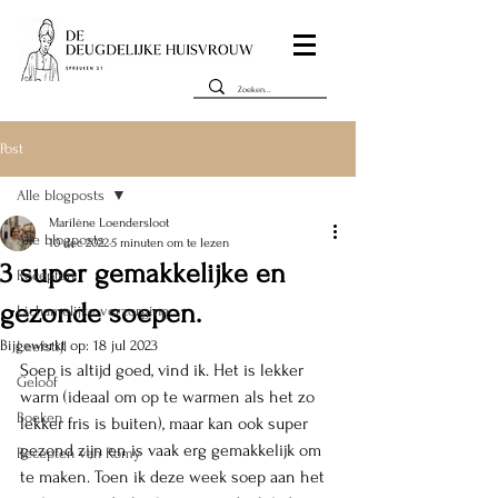
Post
Alle blogposts
Marilène Loendersloot
Alle blogposts
10 dec 2022
5 minuten om te lezen
3 super gemakkelijke en
Recepten
gezonde soepen.
Lichamelijke verzorging
Bijgewerkt op:
18 jul 2023
Leefstijl
Soep is altijd goed, vind ik. Het is lekker 
Geloof
warm (ideaal om op te warmen als het zo 
Boeken
lekker fris is buiten), maar kan ook super 
gezond zijn en is vaak erg gemakkelijk om 
Recepten van Romy
te maken. Toen ik deze week soep aan het 