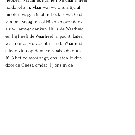
hebben. Natuurlijk kunnen we daarin heel 
liefdevol zijn. Maar wat we ons altijd af 
moeten vragen is of het ook is wat God 
van ons vraagt en of Hij er zo over denkt 
als wij erover denken. Hij is de Waarheid 
en Hij heeft de Waarheid in pacht. Laten 
we in onze zoektocht naar de Waarheid 
alleen zien op Hem. En, zoals Johannes 
16:13 het zo mooi zegt; ons laten leiden 
door de Geest, omdat Hij ons in de 
Waarheid zal leiden. 
De blog wil ik graag afsluiten met een 
mooi vers uit Timotheüs, waarin ook wordt 
gesproken over waarheid. 
"3. Want er zal een tijd zijn, wanneer zij de 
gezonde leer niet zullen verdragen; maar 
kittelachtig zijnde van gehoor, zullen zij 