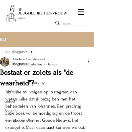
Post
Alle blogposts
Marilène Loendersloot
Alle blogposts
15 jul 2024
6 minuten om te lezen
Bestaat er zoiets als "de
Recepten
waarheid"?
Lichamelijke verzorging
Als jullie mij volgen op Instagram, dan 
Leefstijl
weten jullie dat ik bezig ben met het 
Geloof
behandelen van Johannes. Een prachtig 
Boeken
Bijbelboek vol bemoediging en de troost 
en rijkdom van het Goede Nieuws, het 
Recepten van Romy
evangelie. Maar daarnaast kunnen we ook 