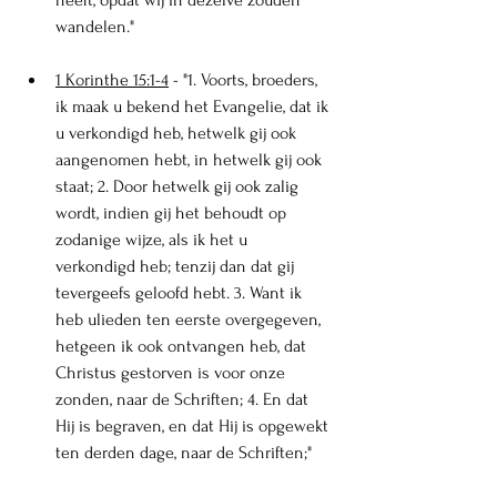
heeft, opdat wij in dezelve zouden 
wandelen."
1 Korinthe 15:1-4
 - "
1. Voort
s, broeders, 
ik maak u bekend het Evangelie, dat ik 
u verkondigd heb, hetwelk gij ook 
aangenomen hebt, in hetwelk gij ook 
st
aat; 2. Door he
twelk gij ook zalig 
wordt, indien gij het behoudt op 
zodanige wijze, als ik het u 
verkondigd heb; tenzij dan dat gij 
tevergeefs geloofd hebt. 
3. Want ik 
heb ulieden ten eerste overgegeven, 
hetgeen ik ook ontvangen heb, dat 
Christus gestorven is voor onze 
zonden, naar de Schriften; 4. En dat 
Hij is begraven, en dat Hij is opgewekt 
ten derden dage, naar de Schriften;"