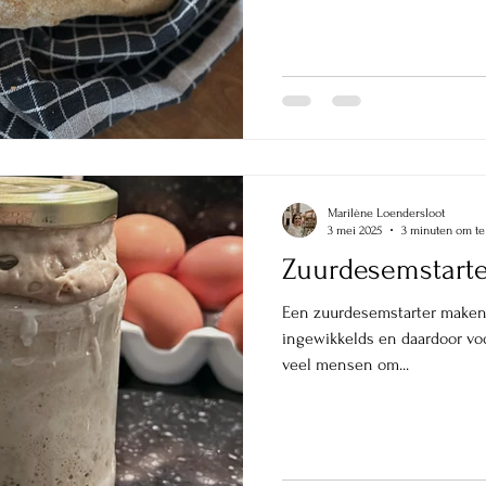
proberen. Van focaccia's tot 
stokbroden. Allemaal net ev
lekker. Het leuke is dat je g
verschillende broden kunt ge
je
Marilène Loendersloot
3 mei 2025
3 minuten om te
Zuurdesemstarte
Een zuurdesemstarter maken, 
ingewikkelds en daardoor voor
veel mensen om...