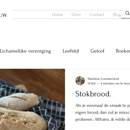
Home
Over
Contact
Blog
Lichamelijke verzorging
Leefstijl
Geloof
Boeke
Marilène Loendersloot
14 feb
4 minuten om te leze
Stokbrood.
Als je eenmaal de smaak te 
eigen brood, dan zul je miss
proberen. Althans, ik wilde d
filmpjes te hebben gekeken,