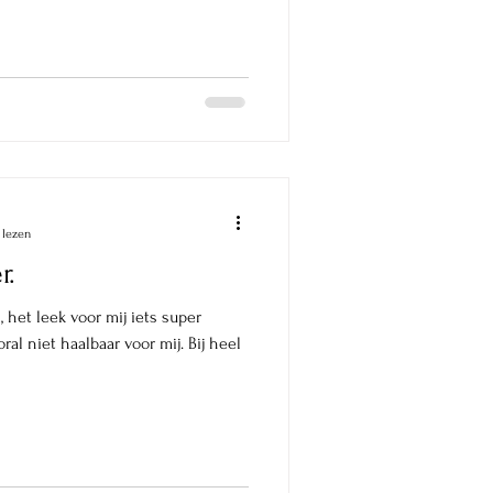
ciabatta's en gevulde broden tot
en anders, maar gewoon super
ewoon hetzelfde deeg voor al deze
bruiken. Je hoeft dus niet ineens
 lezen
r.
het leek voor mij iets super
al niet haalbaar voor mij. Bij heel