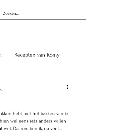
n
Recepten van Romy
n
pakken hebt met het bakken van je
chien wel eens iets anders willen
at wel. Daarom ben ik, na veel
 eens andere dingen gaan