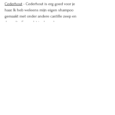
Cederhout
 - Cederhout is erg goed voor je 
haar. Ik heb weleens mijn eigen shampoo 
gemaakt met onder andere castille zeep en 
deze olie. En omdat in deze shampoo geen 
chemische stoffen en dergelijke zitten, 
wordt je haar hiervan echt schoon. Zo 
schoon dat het bijna touw lijkt, haha. 
Daarom heb ik toen ook een soort 
conditioner gemaakt van appelciderazijn, 
water en een paar druppels cederhout. 
Mijn haar werd hier erg zacht en gezond 
van. Cederhout zorgt er zelfs voor dat je 
haar sneller gaat groeien. Rozemarijn is 
ook een olie die goed is voor je haar. 
Daarom gebruikte ik meestal rozemarijn en 
cederhout hiervoor. Ik moet eerlijk zeggen 
dat ik gestopt ben met het maken van mijn 
eigen shampoo, omdat je haar op deze 
manier wassen wel echt meer tijd kost. 