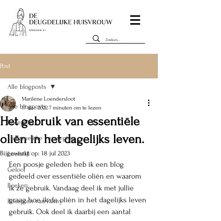
Post
Alle blogposts
Marilène Loendersloot
Alle blogposts
17 dec 2022
7 minuten om te lezen
Het gebruik van essentiële
Recepten
oliën in het dagelijks leven.
Lichamelijke verzorging
Bijgewerkt op:
18 jul 2023
Leefstijl
Een poosje geleden heb ik een blog 
Geloof
gedeeld over essentiële oliën en waarom 
Boeken
ik ze gebruik. Vandaag deel ik met jullie 
graag hoe ik de oliën in het dagelijks leven 
Recepten van Romy
gebruik. Ook deel ik daarbij een aantal 