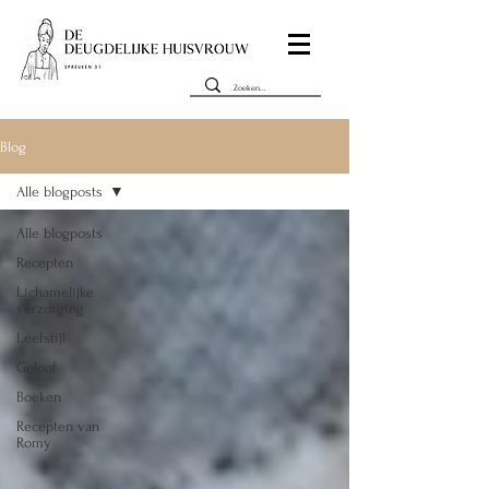
Blog
Alle blogposts
Alle blogposts
Recepten
Lichamelijke
verzorging
Leefstijl
Geloof
Boeken
Recepten van
Romy